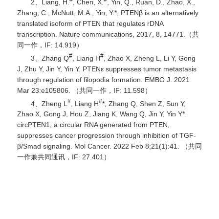
2、Liang, H.
, Chen, X.
, Yin, Q., Ruan, D., Zhao, X.,
Zhang, C., McNutt, M.A., Yin, Y.*, PTENβ is an alternatively
translated isoform of PTEN that regulates rDNA
transcription. Nature communications, 2017, 8, 14771.（共
同一作，IF: 14.919）
#
#
3、Zhang Q
, Liang H
, Zhao X, Zheng L, Li Y, Gong
J, Zhu Y, Jin Y, Yin Y. PTENε suppresses tumor metastasis
through regulation of filopodia formation. EMBO J. 2021
Mar 23:e105806. （共同一作，IF: 11.598）
#
#
4、Zheng L
, Liang H
*, Zhang Q, Shen Z, Sun Y,
Zhao X, Gong J, Hou Z, Jiang K, Wang Q, Jin Y, Yin Y*.
circPTEN1, a circular RNA generated from PTEN,
suppresses cancer progression through inhibition of TGF-
β/Smad signaling. Mol Cancer. 2022 Feb 8;21(1):41. （共同
一作兼共同通讯，IF: 27.401）