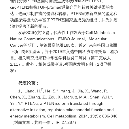
他们发现PTEN基因可剪接生成环状RNA circPTEN1。
circPTEN1拮抗TGF-β/Smad通路介导的转移关键基因的表
达，进而抑制肿瘤的侵袭和转移。PTEN家族新成员的鉴定和
功能探索极大的丰富了PTEN基因家族成员的组成，并为肿瘤
治疗提供了新的靶点。
发表SCI论文18篇，代表性工作发表于Cell Metabolism、
Nature Communications、EMBO Journal、Molecular
Cancer等期刊，单篇最高他引185次。近5年来主持国自然面
上项目等5项基金，并于2019年入选中国科协青年托举工程项
目。相关研究成果获中华医学科技奖二等奖（第二完成人，
2/11）。此外，相关成果申请5项国家发明专利（2项已授
权）。
代表论著：
#
#
1、Liang, H.
, He, S.
, Yang, J., Jia, X., Wang, P.,
Chen, X., Zhang, Z., Zou, X., McNutt, M.A., Shen, W.H.*,
Yin, Y.*, PTENα, a PTEN isoform translated through
alternative initiation, regulates mitochondrial function and
energy metabolism. Cell metabolism, 2014, 19(5): 836-848.
（封面文章，共同一作， IF: 27.287）
#
#