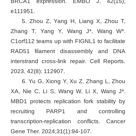
BRCA1 expression. EMBO J, 42(15),
e111951.
5. Zhou Z, Yang H, Liang X, Zhou T,
Zhang T, Yang Y, Wang J*, Wang W*.
C1orf112 teams up with FIGNL1 to facilitate
RAD51 filament disassembly and DNA
interstrand cross-link repair. Cell Reports.
2023, 42(8): 112907.
6. Yu G, Xiong Y, Xu Z, Zhang L, Zhou
XA, Nie C, Li S, Wang W, Li X, Wang J*.
MBD1 protects replication fork stability by
recruiting PARP1 and controlling
transcription-replication conflicts. Cancer
Gene Ther. 2024;31(1):94-107.