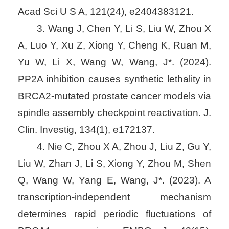
Acad Sci U S A, 121(24), e2404383121.
3. Wang J, Chen Y, Li S, Liu W, Zhou X
A, Luo Y, Xu Z, Xiong Y, Cheng K, Ruan M,
Yu W, Li X, Wang W, Wang, J*. (2024).
PP2A inhibition causes synthetic lethality in
BRCA2-mutated prostate cancer models via
spindle assembly checkpoint reactivation. J.
Clin. Investig, 134(1), e172137.
4. Nie C, Zhou X A, Zhou J, Liu Z, Gu Y,
Liu W, Zhan J, Li S, Xiong Y, Zhou M, Shen
Q, Wang W, Yang E, Wang, J*. (2023). A
transcription-independent mechanism
determines rapid periodic fluctuations of