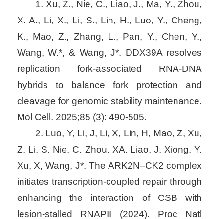
1. Xu, Z., Nie, C., Liao, J., Ma, Y., Zhou,
X. A., Li, X., Li, S., Lin, H., Luo, Y., Cheng,
K., Mao, Z., Zhang, L., Pan, Y., Chen, Y.,
Wang, W.*, & Wang, J*. DDX39A resolves
replication fork-associated RNA-DNA
hybrids to balance fork protection and
cleavage for genomic stability maintenance.
Mol Cell. 2025;85 (3): 490-505.
2. Luo, Y, Li, J, Li, X, Lin, H, Mao, Z, Xu,
Z, Li, S, Nie, C, Zhou, XA, Liao, J, Xiong, Y,
Xu, X, Wang, J*. The ARK2N–CK2 complex
initiates transcription-coupled repair through
enhancing the interaction of CSB with
lesion-stalled RNAPII (2024). Proc Natl