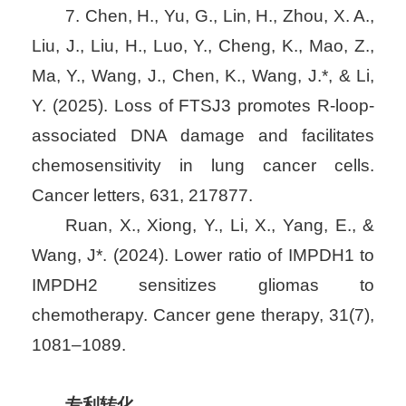
7. Chen, H., Yu, G., Lin, H., Zhou, X. A.,
Liu, J., Liu, H., Luo, Y., Cheng, K., Mao, Z.,
Ma, Y., Wang, J., Chen, K., Wang, J.*, & Li,
Y. (2025). Loss of FTSJ3 promotes R-loop-
associated DNA damage and facilitates
chemosensitivity in lung cancer cells.
Cancer letters, 631, 217877.
Ruan, X., Xiong, Y., Li, X., Yang, E., &
Wang, J*. (2024). Lower ratio of IMPDH1 to
IMPDH2 sensitizes gliomas to
chemotherapy. Cancer gene therapy, 31(7),
1081–1089.
专利转化