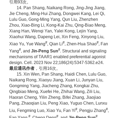
引用93次。
14. Pan Shang, Naikang Rong, Jing-Jing Jiang,
Jie Cheng, Ming-Hui Zhang, Dongwei Kang, Lei Qi,
Lulu Guo, Gong-Ming Yang, Qun Liu, Zhenzhen
Zhou, Xiao-Bing Li, Kong-Kai Zhu, Qing-Biao Meng,
Xiang Han, Wenqi Yan, Yalei Kong, Lejin Yang,
Xiaohui Wang, Dapeng Lei, Xin Feng, Xinyong Liu,
#
#
#
Xiao Yu, Yue Wang
, Qian Li
, Zhen-Hua Shao
, Fan
#
#
Yang
, and
Jin-Peng Sun
. Structural and signaling
mechanisms of TAAR1 enabled preferential agonist
design. Cell. 2023 Nov 22;186(24):5347-5362.e24.
最后通讯作者
，引用16次。
15. Xin Wen, Pan Shang, Haidi Chen, Lulu Guo,
Naikang Rong, Xiaoyu Jiang, Xuan Li, Junyan Liu,
Gongming Yang, Jiacheng Zhang, Kongkai Zhu,
Qingbiao Meng, Xuefei He, Zhihai Wang, Zili Liu,
Haoran Cheng, Yilin Zheng, Bifei Zhang, Jiaojiao
Pang, Zhaoqian Liu, Peng Xiao, Yuguo Chen, Lunxu
#
#
Liu, Fengming Luo, Xiao Yu, Fan Yi
, Pengju Zhang
,
#
#
#
Fan Yang
, Cheng Deng
, and
Jin-Peng Sun
.