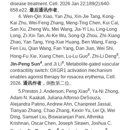
disease treatment.
Cell. 2026 Jan 22;189(2):640-
658.e22.
最后通讯作者
。
4. Wen-Qin Xiao, Yan Zhu, Xin-Jie Tang, Kong-
Kai Zhu, Wei-Feng Zhang, Meng-Ting Chen, Kui Cai,
San Xu, Zheng Wu, Mei Wang, Jia-Yi Liu, Ling-Long
Long, Zi-Xin Tan, Ai-Ke Wu, Song-Qi Zhou, Zhi-Xiang
Zhao, Yan Tang, Ying-Xue Huang, Ben Wang, Fang-
Fen Liu, Qian Wang, Fan Yang, Dan Jian, Wei Shi,
#
#
Hong-Fu Xie, Xiang Chen, Lu-Lu Guo
, Zhi-Li Deng
,
#
#
Jin-Peng Sun
, and Ji Li
, Metabolite-gated vascular
contractility switch: OXGR1 activation mechanism
enables agonist therapy for rosacea erythema, Cell.
2026.
通讯作者，
倒数第二位。
#
5.Preston J. Anderson, Peng Xiao
, Ya-Ni Zhong,
Adam N. Kaakati, Juliana Alfonso-DeSouza,
Alejandra Patino, Andrew Ahn, Chanpreet Jassal,
Tianyao Zhang, Chao Zhang, Kexin Yu, Lei Qi, Wei
Ding, Samuel Liu, Biswaranjan Pani, Athmika
Krishnan, Oscar Chen, Joseph Strawn, Joshua C.
#
#