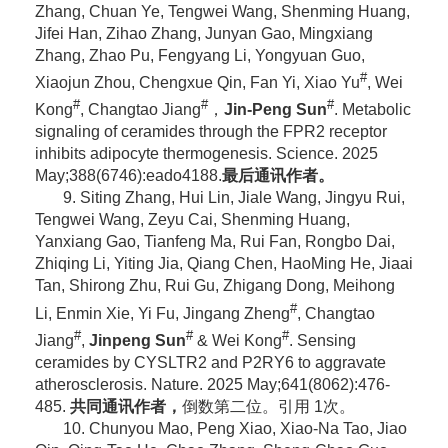
Zhang, Chuan Ye, Tengwei Wang, Shenming Huang,
Jifei Han, Zihao Zhang, Junyan Gao, Mingxiang
Zhang, Zhao Pu, Fengyang Li, Yongyuan Guo,
#
Xiaojun Zhou, Chengxue Qin, Fan Yi, Xiao Yu
, Wei
#
#
#
Kong
, Changtao Jiang
，
Jin-Peng Sun
. Metabolic
signaling of ceramides through the FPR2 receptor
inhibits adipocyte thermogenesis. Science. 2025
May;388(6746):eado4188.
最后通讯作者。
9. Siting Zhang, Hui Lin, Jiale Wang, Jingyu Rui,
Tengwei Wang, Zeyu Cai, Shenming Huang,
Yanxiang Gao, Tianfeng Ma, Rui Fan, Rongbo Dai,
Zhiqing Li, Yiting Jia, Qiang Chen, HaoMing He, Jiaai
Tan, Shirong Zhu, Rui Gu, Zhigang Dong, Meihong
#
Li, Enmin Xie, Yi Fu, Jingang Zheng
, Changtao
#
#
#
Jiang
,
Jinpeng Sun
& Wei Kong
. Sensing
ceramides by CYSLTR2 and P2RY6 to aggravate
atherosclerosis. Nature. 2025 May;641(8062):476-
485.
共同通讯作者，
倒数第二位。引用 1次。
10. Chunyou Mao, Peng Xiao, Xiao-Na Tao, Jiao