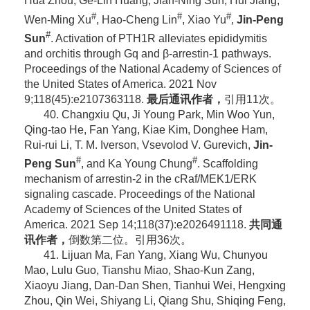
Hua Zhou, Ge-Lin Huang, Jian-Ning Sun, Hui Jiang,
#
#
#
Wen-Ming Xu
, Hao-Cheng Lin
, Xiao Yu
,
Jin-Peng
#
Sun
. Activation of PTH1R alleviates epididymitis
and orchitis through Gq and β-arrestin-1 pathways.
Proceedings of the National Academy of Sciences of
the United States of America. 2021 Nov
9;118(45):e2107363118.
最后通讯作者，
引用11次。
40. Changxiu Qu, Ji Young Park, Min Woo Yun,
Qing-tao He, Fan Yang, Kiae Kim, Donghee Ham,
Rui-rui Li, T. M. Iverson, Vsevolod V. Gurevich,
Jin-
#
#
Peng Sun
, and Ka Young Chung
. Scaffolding
mechanism of arrestin-2 in the cRaf/MEK1/ERK
signaling cascade. Proceedings of the National
Academy of Sciences of the United States of
America. 2021 Sep 14;118(37):e2026491118.
共同通
讯作者，
倒数第二位。引用36次。
41. Lijuan Ma, Fan Yang, Xiang Wu, Chunyou
Mao, Lulu Guo, Tianshu Miao, Shao-Kun Zang,
Xiaoyu Jiang, Dan-Dan Shen, Tianhui Wei, Hengxing
Zhou, Qin Wei, Shiyang Li, Qiang Shu, Shiqing Feng,