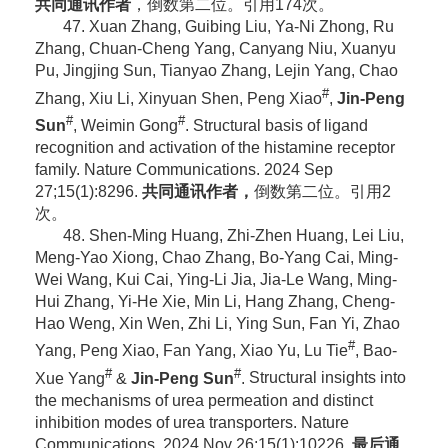
共同通讯作者
，倒数第二位。引用174次。
47. Xuan Zhang, Guibing Liu, Ya-Ni Zhong, Ru
Zhang, Chuan-Cheng Yang, Canyang Niu, Xuanyu
Pu, Jingjing Sun, Tianyao Zhang, Lejin Yang, Chao
#
Zhang, Xiu Li, Xinyuan Shen, Peng Xiao
,
Jin-Peng
#
#
Sun
, Weimin Gong
.
Structural basis of ligand
recognition and activation of the histamine receptor
family. Nature Communications. 2024 Sep
27;15(1):8296.
共同通讯作者，
倒数第二位。引用2
次。
48. Shen-Ming Huang, Zhi-Zhen Huang, Lei Liu,
Meng-Yao Xiong, Chao Zhang, Bo-Yang Cai, Ming-
Wei Wang, Kui Cai, Ying-Li Jia, Jia-Le Wang, Ming-
Hui Zhang, Yi-He Xie, Min Li, Hang Zhang, Cheng-
Hao Weng, Xin Wen, Zhi Li, Ying Sun, Fan Yi, Zhao
#
Yang, Peng Xiao, Fan Yang, Xiao Yu, Lu Tie
, Bao-
#
#
Xue Yang
&
Jin-Peng Sun
.
Structural insights into
the mechanisms of urea permeation and distinct
inhibition modes of urea transporters. Nature
Communications.
2024 Nov 26;15(1):10226.
最后通