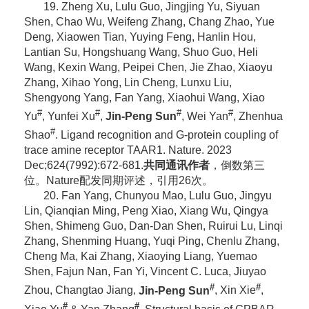
19. Zheng Xu, Lulu Guo, Jingjing Yu, Siyuan
Shen, Chao Wu, Weifeng Zhang, Chang Zhao, Yue
Deng, Xiaowen Tian, Yuying Feng, Hanlin Hou,
Lantian Su, Hongshuang Wang, Shuo Guo, Heli
Wang, Kexin Wang, Peipei Chen, Jie Zhao, Xiaoyu
Zhang, Xihao Yong, Lin Cheng, Lunxu Liu,
Shengyong Yang, Fan Yang, Xiaohui Wang, Xiao
#
#
#
#
Yu
, Yunfei Xu
,
Jin-Peng Sun
, Wei Yan
, Zhenhua
#
Shao
. Ligand recognition and G-protein coupling of
trace amine receptor TAAR1. Nature. 2023
Dec;624(7992):672-681.
共同通讯作者
，倒数第三
位。Nature配发同期评述，引用26次。
20. Fan Yang, Chunyou Mao, Lulu Guo, Jingyu
Lin, Qianqian Ming, Peng Xiao, Xiang Wu, Qingya
Shen, Shimeng Guo, Dan-Dan Shen, Ruirui Lu, Linqi
Zhang, Shenming Huang, Yuqi Ping, Chenlu Zhang,
Cheng Ma, Kai Zhang, Xiaoying Liang, Yuemao
Shen, Fajun Nan, Fan Yi, Vincent C. Luca, Jiuyao
#
#
Zhou, Changtao Jiang,
Jin-Peng Sun
, Xin Xie
,
#
#