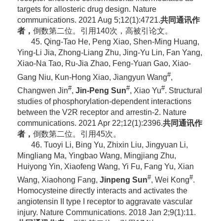
targets for allosteric drug design. Nature
communications. 2021 Aug 5;12(1):4721.
共同通讯作
者，
倒数第二位。引用140次，高被引论文。
45. Qing-Tao He, Peng Xiao, Shen-Ming Huang,
Ying-Li Jia, Zhong-Liang Zhu, Jing-Yu Lin, Fan Yang,
Xiao-Na Tao, Ru-Jia Zhao, Feng-Yuan Gao, Xiao-
#
Gang Niu, Kun-Hong Xiao, Jiangyun Wang
,
#
#
#
Changwen Jin
,
Jin-Peng Sun
, Xiao Yu
.
Structural
studies of phosphorylation-dependent interactions
between the V2R receptor and arrestin-2. Nature
communications. 2021 Apr 22;12(1):2396.
共同通讯作
者，
倒数第二位。引用45次。
46. Tuoyi Li, Bing Yu, Zhixin Liu, Jingyuan Li,
Mingliang Ma, Yingbao Wang, Mingjiang Zhu,
Huiyong Yin, Xiaofeng Wang, Yi Fu, Fang Yu, Xian
#
#
Wang, Xiaohong Fang,
Jinpeng Sun
, Wei Kong
.
Homocysteine directly interacts and activates the
angiotensin II type I receptor to aggravate vascular
injury. Nature Communications. 2018 Jan 2;9(1):11.