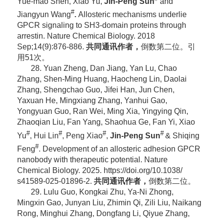
Yue-mao Shen, Xiao Yu,
Jin-Peng Sun
and
#
Jiangyun Wang
.
Allosteric mechanisms underlie
GPCR signaling to SH3-domain proteins through
arrestin. Nature Chemical Biology. 2018
Sep;14(9):876-886.
共同通讯作者，
倒数第二位。引
用51次。
28. Yuan Zheng, Dan Jiang, Yan Lu, Chao
Zhang, Shen-Ming Huang, Haocheng Lin, Daolai
Zhang, Shengchao Guo, Jifei Han, Jun Chen,
Yaxuan He, Mingxiang Zhang, Yanhui Gao,
Yongyuan Guo, Ran Wei, Ming Xia, Yingying Qin,
Zhaoqian Liu, Fan Yang, Shaohua Ge, Fan Yi, Xiao
#
#
#
#
Yu
, Hui Lin
, Peng Xiao
,
Jin-Peng Sun
& Shiqing
#
Feng
.
Development of an allosteric adhesion GPCR
nanobody with therapeutic potential. Nature
Chemical Biology. 2025. https://doi.org/10.1038/
s41589-025-01896-2.
共同通讯作者，
倒数第二位。
29. Lulu Guo, Kongkai Zhu, Ya-Ni Zhong,
Mingxin Gao, Junyan Liu, Zhimin Qi, Zili Liu, Naikang
Rong, Minghui Zhang, Dongfang Li, Qiyue Zhang,