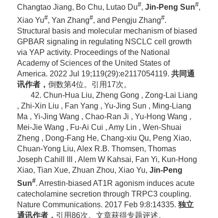
#
#
Changtao Jiang, Bo Chu, Lutao Du
,
Jin-Peng Sun
,
#
#
#
Xiao Yu
, Yan Zhang
, and Pengju Zhang
.
Structural basis and molecular mechanism of biased
GPBAR signaling in regulating NSCLC cell growth
via YAP activity. Proceedings of the National
Academy of Sciences of the United States of
America. 2022 Jul 19;119(29):e2117054119.
共同通
讯作者，
倒数第4位。引用17次。
42. Chun-Hua Liu, Zheng Gong , Zong-Lai Liang
, Zhi-Xin Liu , Fan Yang , Yu-Jing Sun , Ming-Liang
Ma , Yi-Jing Wang , Chao-Ran Ji , Yu-Hong Wang ,
Mei-Jie Wang , Fu-Ai Cui , Amy Lin , Wen-Shuai
Zheng , Dong-Fang He, Chang-xiu Qu, Peng Xiao,
Chuan-Yong Liu, Alex R.B. Thomsen, Thomas
Joseph Cahill III , Alem W Kahsai, Fan Yi, Kun-Hong
Xiao, Tian Xue, Zhuan Zhou, Xiao Yu,
Jin-Peng
#
Sun
.
Arrestin-biased AT1R agonism induces acute
catecholamine secretion through TRPC3 coupling.
Nature Communications. 2017 Feb 9:8:14335.
独立
通讯作者，
引用86次。文章获得专题评述。