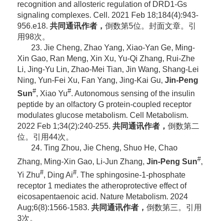
recognition and allosteric regulation of DRD1-Gs
signaling complexes. Cell. 2021 Feb 18;184(4):943-
956.e18.
共同通讯作者，
倒数第5位。封面文章。引
用98次。
23. Jie Cheng, Zhao Yang, Xiao-Yan Ge, Ming-
Xin Gao, Ran Meng, Xin Xu, Yu-Qi Zhang, Rui-Zhe
Li, Jing-Yu Lin, Zhao-Mei Tian, Jin Wang, Shang-Lei
Ning, Yun-Fei Xu, Fan Yang, Jing-Kai Gu,
Jin-Peng
#
#
Sun
, Xiao Yu
. Autonomous sensing of the insulin
peptide by an olfactory G protein-coupled receptor
modulates glucose metabolism.
Cell Metabolism.
2022 Feb 1;34(2):240-255.
共同通讯作者，
倒数第二
位。引用44次。
24. Ting Zhou, Jie Cheng, Shuo He, Chao
#
Zhang, Ming-Xin Gao, Li-Jun Zhang,
Jin-Peng Sun
,
#
#
Yi Zhu
, Ding Ai
. The sphingosine-1-phosphate
receptor 1 mediates the atheroprotective effect of
eicosapentaenoic acid.
Nature Metabolism. 2024
Aug;6(8):1566-1583.
共同通讯作者，
倒数第三。引用
3次。