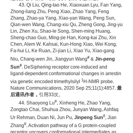
43. Qi Liu, Qing-tao He, Xiaoxuan Lyu, Fan Yang,
Zhong-liang Zhu, Peng Xiao, Zhao Yang, Feng
Zhang, Zhao-ya Yang, Xiao-yan Wang, Peng Sun,
Qian-wen Wang, Chang-xiu Qu, Zheng Gong, Jing-yu
Lin, Zhen Xu, Shao-le Song, Shen-ming Huang,
Sheng-chao Guo, Ming-jie Han, Kong-kai Zhu, Xin
Chen, Alem W. Kahsai, Kun-Hong Xiao, Wei Kong,
Fa-hui Li, Ke Ruan, Zi-jian Li, Xiao Yu, Xiao-gang
#
Niu, Chang-wen Jin, Jiangyun Wang
&
Jin-peng
#
Sun
. DeSiphering receptor core-induced and
ligand-dependent conformational changes in arrestin
1
via genetic encoded trimethylsilyl
H-NMR probe.
Nature Communications
.
2020 Sep 25;11(1):4857.
最
后通讯作者，
引用33次。
#
44. Shaoyong Lu
, Xinheng He, Zhao Yang,
Zongtao Chai, Shuhua Zhou, Junyan Wang, Ashfaq
#
Ur Rehman, Duan Ni, Jun Pu,
Jinpeng Sun
, Jian
#
Zhang
.
Activation pathway of a G protein-coupled
receptor uncovers conformational intermediates as