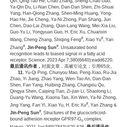
Qin, Qing-Tao He, Chao Zhang, Sheng-Chao Guo,
Ya-Qin Du, Li-Nan Chen, Dan-Dan Shen, Zhi-Shuai
Yang, Han-Qiong Zhang, Shen-Ming Huang, Yong-
Hao He, Jie Cheng, Ya-Ni Zhong, Pan Shang, Jun
Chen, Dao-Lai Zhang, Qian-Lang Wang, Mei-Xia Liu,
Guo-Yu Li, Yongyuan Guo, H. Eric Xu, Chuanxin
#
#
Wang, Cheng Zhang, Shiqing Feng
, Xiao Yu
, Yan
#
#
Zhang
,
Jin-Peng Sun
. Unsaturated bond
recognition leads to biased signal in a fatty acid
receptor. Science. 2023 Apr 7;380(6640):eadd6220.
最后通讯作者，
封面文章，高被引论文；引用65次。
11.
Yu-Qi Ping, Chunyou Mao, Peng Xiao, Ru-Jia
Zhao, Yi Jiang, Zhao Yang, Wen-Tao An, Dan-Dan
Shen, Fan Yang, Huibing Zhang, Changxiu Qu,
Qingya Shen, Caiping Tian, Zi-jian Li, Shaolong Li,
Guang-Yu Wang, Xiaona Tao, Xin Wen, Ya-Ni Zhong,
#
Jing Yang, Fan Yi, Xiao Yu, H. Eric Xu
, Yan Zhang
&
#
Jin-Peng Sun
. Structures of the glucocorticoid-
bound adhesion receptor GPR97-G
complex.
o
Nature. 2021 Jan;589(7843):620-626.
最后通讯作