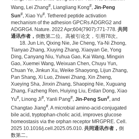
#
#
Wang, Lei Zhang
, Liangliang Kong
,
Jin-Peng
#
#
Sun
, Xiao Yu
. Tethered peptide activation
mechanism of the adhesion GPCRs ADGRG2 and
ADGRG4. Nature. 2022 Apr;604(7907):771-778.
共同
通讯作者，
倒数第二位。高被引论文，
引用78次。
18. Jun Lin, Qixing Nie, Jie Cheng, Ya-Ni Zhong,
Tianyao Zhang, Xiuying Zhang, Xiaoyan Ge, Yong
Ding, Canyang Niu, Yuhua Gao, Kai Wang, Mingxin
Gao, Xuemei Wang, Weixuan Chen, Chuyu Yun,
Chuan Ye, Jinkun Xu, Weike Shaoyong, Lijun Zhang,
Pan Shang, Xi Luo, Zhiwei Zhang, Xin Zheng,
Xueying Sha, Jinxin Zhang, Shaoping Nie, Xuguang
Zhang, Fazheng Ren, Huiying Liu, Erdan Dong, Xiao
#
#
#
#
Yu
, Linong Ji
, Yanli Pang
,
Jin-Peng Sun
, and
#
Changtao Jiang
. A microbial amino-acid-conjugated
bile acid, tryptophan-cholic acid, improves glucose
homeostasis via the orphan receptor MRGPRE. Cell.
2025 10.1016/j.cell.2025.05.010.
共同通讯作者，
倒
数第二。