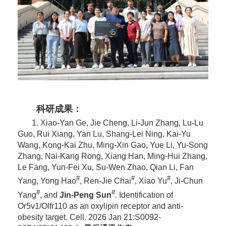
科研成果：
1. Xiao-Yan Ge, Jie Cheng, Li-Jun Zhang, Lu-Lu
Guo, Rui Xiang, Yan Lu, Shang-Lei Ning, Kai-Yu
Wang, Kong-Kai Zhu, Ming-Xin Gao, Yue Li, Yu-Song
Zhang, Nai-Kang Rong, Xiang Han, Ming-Hui Zhang,
Le Fang, Yun-Fei Xu, Su-Wen Zhao, Qian Li, Fan
#
#
#
Yang, Yong Hao
, Ren-Jie Chai
, Xiao Yu
, Ji-Chun
#
#
Yang
, and
Jin-Peng Sun
. Identification of
Or5v1/Olfr110 as an oxylipin receptor and anti-
obesity target. Cell. 2026 Jan 21:S0092-