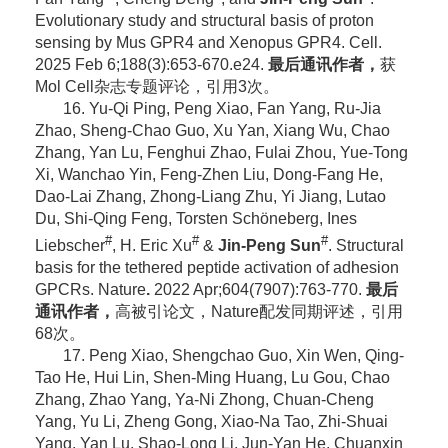
Evolutionary study and structural basis of proton
sensing by Mus GPR4 and Xenopus GPR4. Cell.
2025 Feb 6;188(3):653-670.e24.
最后通讯作者，
获
Mol Cell杂志专题评论，引用3次。
16. Yu-Qi Ping, Peng Xiao, Fan Yang, Ru-Jia
Zhao, Sheng-Chao Guo, Xu Yan, Xiang Wu, Chao
Zhang, Yan Lu, Fenghui Zhao, Fulai Zhou, Yue-Tong
Xi, Wanchao Yin, Feng-Zhen Liu, Dong-Fang He,
Dao-Lai Zhang, Zhong-Liang Zhu, Yi Jiang, Lutao
Du, Shi-Qing Feng, Torsten Schöneberg, Ines
#
#
#
Liebscher
, H. Eric Xu
&
Jin-Peng Sun
. Structural
basis for the tethered peptide activation of adhesion
GPCRs.
Nature
.
2022 Apr;604(7907):763-770.
最后
通讯作者，
高被引论文，Nature配发同期评述
，引用
68次。
17. Peng Xiao, Shengchao Guo, Xin Wen, Qing-
Tao He, Hui Lin, Shen-Ming Huang, Lu Gou, Chao
Zhang, Zhao Yang, Ya-Ni Zhong, Chuan-Cheng
Yang, Yu Li, Zheng Gong, Xiao-Na Tao, Zhi-Shuai
Yang, Yan Lu, Shao-Long Li, Jun-Yan He, Chuanxin