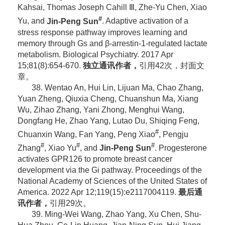
Kahsai, Thomas Joseph Cahill Ⅲ, Zhe-Yu Chen, Xiao
#
Yu, and
Jin-Peng Sun
. Adaptive activation of a
stress response pathway improves learning and
memory through Gs and β-arrestin-1-regulated lactate
metabolism. Biological Psychiatry. 2017 Apr
15;81(8):654-670.
独立通讯作者，
引用42次，封面文
章。
38. Wentao An, Hui Lin, Lijuan Ma, Chao Zhang,
Yuan Zheng, Qiuxia Cheng, Chuanshun Ma, Xiang
Wu, Zihao Zhang, Yani Zhong, Menghui Wang,
Dongfang He, Zhao Yang, Lutao Du, Shiqing Feng,
#
Chuanxin Wang, Fan Yang, Peng Xiao
, Pengju
#
#
#
Zhang
, Xiao Yu
, and
Jin-Peng Sun
. Progesterone
activates GPR126 to promote breast cancer
development via the Gi pathway. Proceedings of the
National Academy of Sciences of the United States of
America. 2022 Apr 12;119(15):e2117004119.
最后通
讯作者，
引用29次。
39. Ming-Wei Wang, Zhao Yang, Xu Chen, Shu-