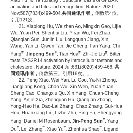
Xiao Yu
& Yan Zhang
. Structural basis of GPBAR
activation and bile acid recognition. Nature. 2020
Nov;587(7834):499-504.
共同通讯作者，
倒数第4位。
引用121次。
21. Xiaolong Hu, Weizhen Ao, Mingxin Gao, Lijie
Wu, Yuan Pei, Shenhui Liu, Yiran Wu, Fei Zhao,
Qianqian Sun, Junlin Liu, Longquan Jiang, Xin
Wang, Yan Li, Qiwen Tan, Jie Cheng, Fan Yang, Chi
#
#
#
#
Yang
,
Jinpeng Sun
, Tian Hua
, Zhi-Jie Liu
. Bitter
taste TAS2R14 activation by intracellular tastants and
cholesterol. Nature. 2024 Jul;631(8020):459-466.
共
同通讯作者，
倒数第三。引用18次。。
22. Peng Xiao, Wei Yan, Lu Gou, Ya-Ni Zhong,
Liangliang Kong, Chao Wu, Xin Wen, Yuan Yuan,
Sheng Cao, Changxiu Qu, Xin Yang, Chuan-Cheng
Yang, Anjie Xia, Zhenquan Hu, Qianqian Zhang,
Yong-Hao He, Dao-Lai Zhang, Chao Zhang, Gui-Hua
Hou, Huanxiang Liu, Lizhe Zhu, Ping Fu, Shengyong
#
Yang, Daniel M Rosenbaum,
Jin-Peng Sun
, Yang
#
#
#
#
Du
, Lei Zhang
, Xiao Yu
, Zhenhua Shao
. Ligand