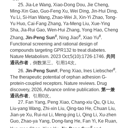
25. Jia-Le Wang, Xiao-Dong Dou, Jie Cheng,
Ming-Xin Gao, Guo-Feng Xu, Wei Ding, Jin-Hui Ding,
Yu Li, Si-Han Wang, Zhao-Wei Ji, Xin-Yi Zhao, Tong-
Yu Huo, Cai-Fang Zhang, Ya-Meng Liu, Xue-Ying
Sha, Jia-Rui Gao, Wen-Hui Zhang, Yong Hao, Cheng
#
#
#
Zhang,
Jin-Peng Sun
, Ning Jiao
, Xiao Yu
.
Functional screening and rational design of
compounds targeting GPR132 to treat diabetes.
Nature Metabolism. 2023 Oct;5(10):1726-1746.
共同
通讯作者
，倒数第三。引用14次。
#
26.
Jin-Peng Sun#
, Peng Xiao, Ines Liebscher
.
The therapeutic potential of orphan adhesion G-
protein-coupled receptors. Nature reviews. Drug
discovery, 2026, Advance online publication.
第一兼
通讯作者
。引用0次。
27. Fan Yang, Peng Xiao, Chang-xiu Qu, Qi Liu,
Liu-yang Wang, Zhi-xin Liu, Qing-tao He, Chuan Liu,
Jian-ye Xu, Rui-rui Li, Meng-jing Li, Qing Li, Xu-zhen
Guo, Zhao-ya Yang, Dong-fang He, Fan Yi, Ke Ruan,
#