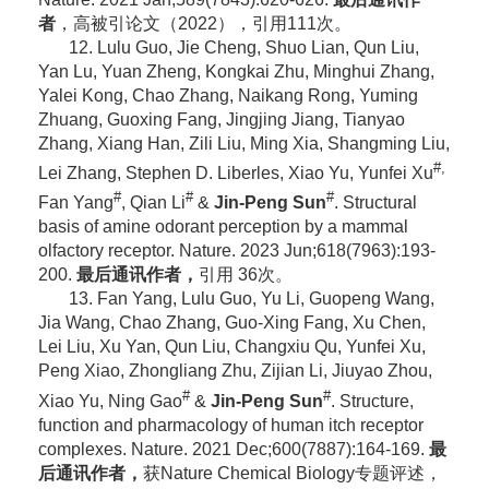
者
，高被引论文（2022），引用111次。
12. Lulu Guo, Jie Cheng, Shuo Lian, Qun Liu,
Yan Lu, Yuan Zheng, Kongkai Zhu, Minghui Zhang,
Yalei Kong, Chao Zhang, Naikang Rong, Yuming
Zhuang, Guoxing Fang, Jingjing Jiang, Tianyao
Zhang, Xiang Han, Zili Liu, Ming Xia, Shangming Liu,
#,
Lei Zhang, Stephen D. Liberles, Xiao Yu, Yunfei Xu
#
#
#
Fan Yang
, Qian Li
&
Jin-Peng Sun
. Structural
basis of amine odorant perception by a mammal
olfactory receptor. Nature. 2023 Jun;618(7963):193-
200.
最后通讯作者，
引用 36次。
13. Fan Yang, Lulu Guo, Yu Li, Guopeng Wang,
Jia Wang, Chao Zhang, Guo-Xing Fang, Xu Chen,
Lei Liu, Xu Yan, Qun Liu, Changxiu Qu, Yunfei Xu,
Peng Xiao, Zhongliang Zhu, Zijian Li, Jiuyao Zhou,
#
#
Xiao Yu, Ning Gao
&
Jin-Peng Sun
. Structure,
function and pharmacology of human itch receptor
complexes. Nature. 2021 Dec;600(7887):164-169.
最
后通讯作者，
获Nature Chemical Biology专题评述，