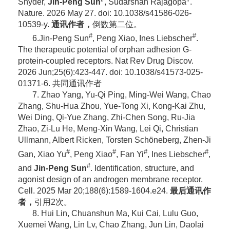
Snyder,
Jin-Peng Sun
, Sudarshan Rajagopa
.
Nature. 2026 May 27. doi: 10.1038/s41586-026-
10539-y.
通讯作者，
倒数第二位。
#
#
6.Jin-Peng Sun
, Peng Xiao, Ines Liebscher
.
The therapeutic potential of orphan adhesion G-
protein-coupled receptors. Nat Rev Drug Discov.
2026 Jun;25(6):423-447. doi: 10.1038/s41573-025-
01371-6. 共同通讯作者
7. Zhao Yang, Yu-Qi Ping, Ming-Wei Wang, Chao
Zhang, Shu-Hua Zhou, Yue-Tong Xi, Kong-Kai Zhu,
Wei Ding, Qi-Yue Zhang, Zhi-Chen Song, Ru-Jia
Zhao, Zi-Lu He, Meng-Xin Wang, Lei Qi, Christian
Ullmann, Albert Ricken, Torsten Schöneberg, Zhen-Ji
#
#
#
#
Gan, Xiao Yu
, Peng Xiao
, Fan Yi
, Ines Liebscher
,
#
and
Jin-Peng Sun
. Identification, structure, and
agonist design of an androgen membrane receptor.
Cell. 2025 Mar 20;188(6):1589-1604.e24.
最后通讯作
者，
引用2次。
8. Hui Lin, Chuanshun Ma, Kui Cai, Lulu Guo,
Xuemei Wang, Lin Lv, Chao Zhang, Jun Lin, Daolai