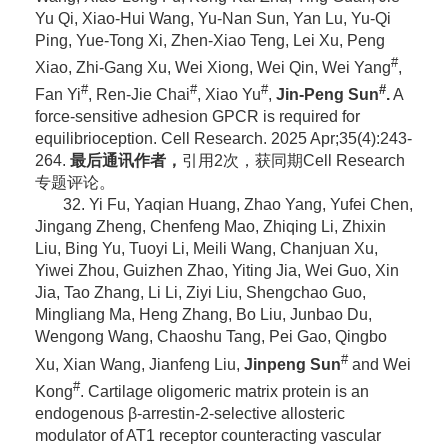
Yu Qi, Xiao-Hui Wang, Yu-Nan Sun, Yan Lu, Yu-Qi
Ping, Yue-Tong Xi, Zhen-Xiao Teng, Lei Xu, Peng
#
Xiao, Zhi-Gang Xu, Wei Xiong, Wei Qin, Wei Yang
,
#
#
#
#
Fan Yi
, Ren-Jie Chai
, Xiao Yu
,
Jin-Peng Sun
.
A
force-sensitive adhesion GPCR is required for
equilibrioception. Cell Research. 2025 Apr;35(4):243-
264.
最后通讯作者
，
引用2次，获同期Cell Research
专题评论。
32. Yi Fu, Yaqian Huang, Zhao Yang, Yufei Chen,
Jingang Zheng, Chenfeng Mao, Zhiqing Li, Zhixin
Liu, Bing Yu, Tuoyi Li, Meili Wang, Chanjuan Xu,
Yiwei Zhou, Guizhen Zhao, Yiting Jia, Wei Guo, Xin
Jia, Tao Zhang, Li Li, Ziyi Liu, Shengchao Guo,
Mingliang Ma, Heng Zhang, Bo Liu, Junbao Du,
Wengong Wang, Chaoshu Tang, Pei Gao, Qingbo
#
Xu, Xian Wang, Jianfeng Liu,
Jinpeng Sun
and Wei
#
Kong
. Cartilage oligomeric matrix protein is an
endogenous β-arrestin-2-selective allosteric
modulator of AT1 receptor counteracting vascular