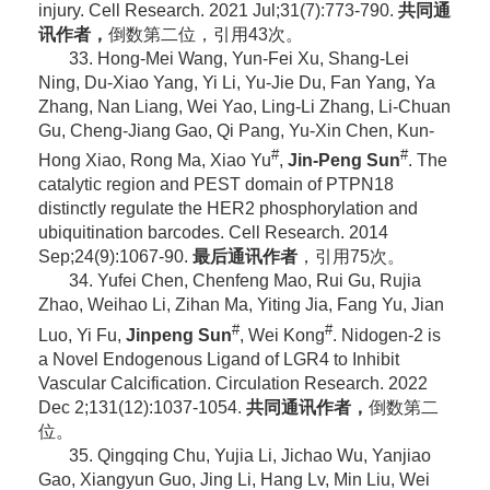
injury. Cell Research. 2021 Jul;31(7):773-790.
共同通
讯作者，
倒数第二位，引用43次。
33. Hong-Mei Wang, Yun-Fei Xu, Shang-Lei
Ning, Du-Xiao Yang, Yi Li, Yu-Jie Du, Fan Yang, Ya
Zhang, Nan Liang, Wei Yao, Ling-Li Zhang, Li-Chuan
Gu, Cheng-Jiang Gao, Qi Pang, Yu-Xin Chen, Kun-
#
#
Hong Xiao, Rong Ma, Xiao Yu
,
Jin-Peng Sun
. The
catalytic region and PEST domain of PTPN18
distinctly regulate the HER2 phosphorylation and
ubiquitination barcodes. Cell Research. 2014
Sep;24(9):1067-90.
最后通讯作者
，引用75次。
34. Yufei Chen, Chenfeng Mao, Rui Gu, Rujia
Zhao, Weihao Li, Zihan Ma, Yiting Jia, Fang Yu, Jian
#
#
Luo, Yi Fu,
Jinpeng Sun
, Wei Kong
. Nidogen-2 is
a Novel Endogenous Ligand of LGR4 to Inhibit
Vascular Calcification. Circulation Research. 2022
Dec 2;131(12):1037-1054.
共同通讯作者，
倒数第二
位。
35. Qingqing Chu, Yujia Li, Jichao Wu, Yanjiao
Gao, Xiangyun Guo, Jing Li, Hang Lv, Min Liu, Wei