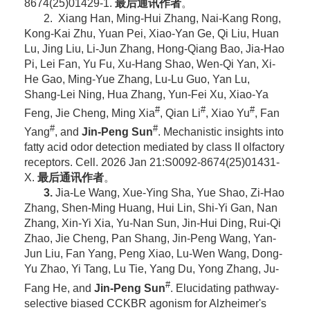
8674(25)01429-1.
最后通讯作者
。
2. Xiang Han, Ming-Hui Zhang, Nai-Kang Rong,
Kong-Kai Zhu, Yuan Pei, Xiao-Yan Ge, Qi Liu, Huan
Lu, Jing Liu, Li-Jun Zhang, Hong-Qiang Bao, Jia-Hao
Pi, Lei Fan, Yu Fu, Xu-Hang Shao, Wen-Qi Yan, Xi-
He Gao, Ming-Yue Zhang, Lu-Lu Guo, Yan Lu,
Shang-Lei Ning, Hua Zhang, Yun-Fei Xu, Xiao-Ya
#
#
#
Feng, Jie Cheng, Ming Xia
, Qian Li
, Xiao Yu
, Fan
#
#
Yang
, and
Jin-Peng Sun
. Mechanistic insights into
fatty acid odor detection mediated by class II olfactory
receptors. Cell. 2026 Jan 21:S0092-8674(25)01431-
X.
最后通讯作者
。
3.
Jia-Le Wang, Xue-Ying Sha, Yue Shao, Zi-Hao
Zhang, Shen-Ming Huang, Hui Lin, Shi-Yi Gan, Nan
Zhang, Xin-Yi Xia, Yu-Nan Sun, Jin-Hui Ding, Rui-Qi
Zhao, Jie Cheng, Pan Shang, Jin-Peng Wang, Yan-
Jun Liu, Fan Yang, Peng Xiao, Lu-Wen Wang, Dong-
Yu Zhao, Yi Tang, Lu Tie, Yang Du, Yong Zhang, Ju-
#
Fang He, and
Jin-Peng Sun
. Elucidating pathway-
selective biased CCKBR agonism for Alzheimer's