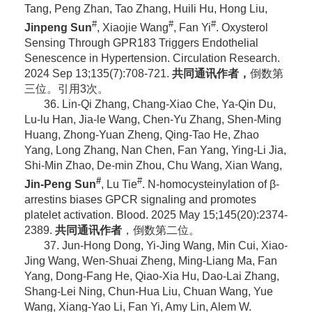
Tang, Peng Zhan, Tao Zhang, Huili Hu, Hong Liu,
#
#
#
Jinpeng Sun
, Xiaojie Wang
, Fan Yi
. Oxysterol
Sensing Through GPR183 Triggers Endothelial
Senescence in Hypertension. Circulation Research.
2024 Sep 13;135(7):708-721.
共同通讯作者
，
倒数第
三位。引用3次。
36. Lin-Qi Zhang, Chang-Xiao Che, Ya-Qin Du,
Lu-lu Han, Jia-le Wang, Chen-Yu Zhang, Shen-Ming
Huang, Zhong-Yuan Zheng, Qing-Tao He, Zhao
Yang, Long Zhang, Nan Chen, Fan Yang, Ying-Li Jia,
Shi-Min Zhao, De-min Zhou, Chu Wang, Xian Wang,
#
#
Jin-Peng Sun
, Lu Tie
. N-homocysteinylation of β-
arrestins biases GPCR signaling and promotes
platelet activation. Blood. 2025 May 15;145(20):2374-
2389.
共同通讯作者
，倒数第二位。
37. Jun-Hong Dong, Yi-Jing Wang, Min Cui, Xiao-
Jing Wang, Wen-Shuai Zheng, Ming-Liang Ma, Fan
Yang, Dong-Fang He, Qiao-Xia Hu, Dao-Lai Zhang,
Shang-Lei Ning, Chun-Hua Liu, Chuan Wang, Yue
Wang, Xiang-Yao Li, Fan Yi, Amy Lin, Alem W.