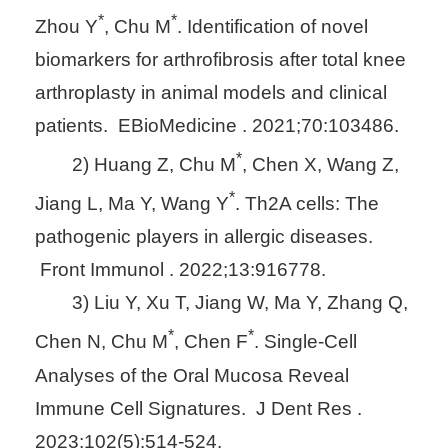
*
*
Zhou Y
, Chu M
. Identification of novel
biomarkers for arthrofibrosis after total knee
arthroplasty in animal models and clinical
patients. EBioMedicine . 2021;70:103486.
*
2) Huang Z, Chu M
, Chen X, Wang Z,
*
Jiang L, Ma Y, Wang Y
. Th2A cells: The
pathogenic players in allergic diseases.
Front Immunol . 2022;13:916778.
3) Liu Y, Xu T, Jiang W, Ma Y, Zhang Q,
*
*
Chen N, Chu M
, Chen F
. Single-Cell
Analyses of the Oral Mucosa Reveal
Immune Cell Signatures. J Dent Res .
2023;102(5):514-524.