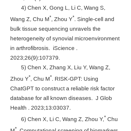
4) Chen X, Gong L, Li C, Wang S,
*
*
Wang Z, Chu M
, Zhou Y
. Single-cell and
bulk tissue sequencing unravels the
heterogeneity of synovial microenvironment
in arthrofibrosis. iScience .
2023;26(9):107379.
5) Chen X, Zhang X, Liu Y, Wang Z,
*
*
Zhou Y
, Chu M
. RISK-GPT: Using
ChatGPT to construct a reliable risk factor
database for all known diseases. J Glob
Health . 2023;13:03037.
*
6) Chen X, Li C, Wang Z, Zhou Y,
Chu
*
M
. Computational screening of biomarkers