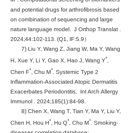
and potential drugs for arthrofibrosis based
on combination of sequencing and large
nature language model. J Orthop Translat .
2024;44:102-113. (Q1, IF:5.9）
7) Liu Y, Wang Z, Jiang W, Ma Y, Wang
*
H, Xue Y, Li Y, Gao X, Hao J, Wang Y
,
*
*
Chen F
, Chu M
. Systemic Type 2
Inflammation-Associated Atopic Dermatitis
Exacerbates Periodontitis. Int Arch Allergy
Immunol . 2024;185(1):84-98.
8) Chen X, Wang T, Tian Y, Ma Y, Liu Y,
*
*
*
Chen H, Hou H
, Hu Q
, Chu M
. Smoking-
diseases correlation database: