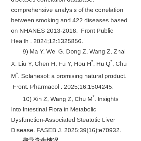
comprehensive analysis of the correlation
between smoking and 422 diseases based
on NHANES 2013-2018. Front Public
Health . 2024;12:1325856.
9) Ma Y, Wei G, Dong Z, Wang Z, Zhai
*
*
X, Liu Y, Chen H, Fu Y, Hou H
, Hu Q
, Chu
*
M
. Solanesol: a promising natural product.
Front. Pharmacol . 2025;16:1504245.
*
10) Xin Z, Wang Z, Chu M
. Insights
Into Intestinal Flora in Metabolic
Dysfunction-Associated Steatotic Liver
Disease. FASEB J. 2025;39(16):e70932.
指导学生情况