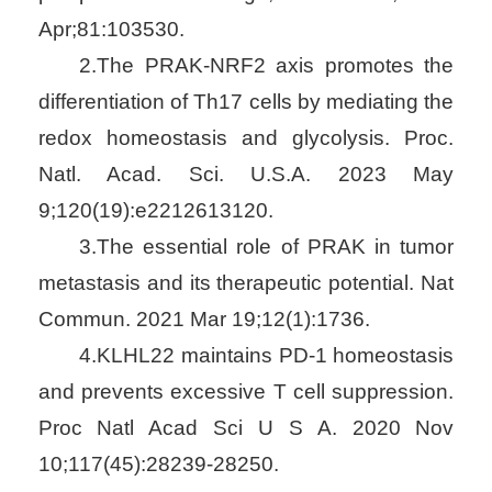
Apr;81:103530.
2.The PRAK-NRF2 axis promotes the
differentiation of Th17 cells by mediating the
redox homeostasis and glycolysis. Proc.
Natl. Acad. Sci. U.S.A. 2023 May
9;120(19):e2212613120.
3.The essential role of PRAK in tumor
metastasis and its therapeutic potential. Nat
Commun. 2021 Mar 19;12(1):1736.
4.KLHL22 maintains PD-1 homeostasis
and prevents excessive T cell suppression.
Proc Natl Acad Sci U S A. 2020 Nov
10;117(45):28239-28250.