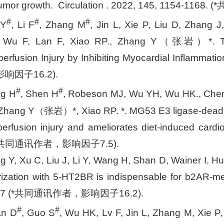
t tumor growth. Circulation . 2022, 145, 1154-
#
#
#
 Y
, Li F
, Zhang M
, Jin L, Xie P, Liu D, Zhang
 Wu F, Lan F, Xiao RP., Zhang Y（张岩）*. Targ
perfusion Injury by Inhibiting Myocardial Inflamma
因子16.2).
#
#
ng H
, Shen H
, Robeson MJ, Wu YH, Wu HK., Chen 
 Zhang Y（张岩）*, Xiao RP. *. MG53 E3 ligase-dead mu
perfusion injury and ameliorates diet-induced car
 (*共同通讯作者，影响因子7.5).
g Y, Xu C, Liu J, Li Y, Wang H, Shan D, Wainer I
ization with 5-HT2BR is indispensable for b2AR-me
-277 (*共同通讯作者，影响因子16.2).
#
#
an D
, Guo S
, Wu HK, Lv F, Jin L, Zhang M, Xie P