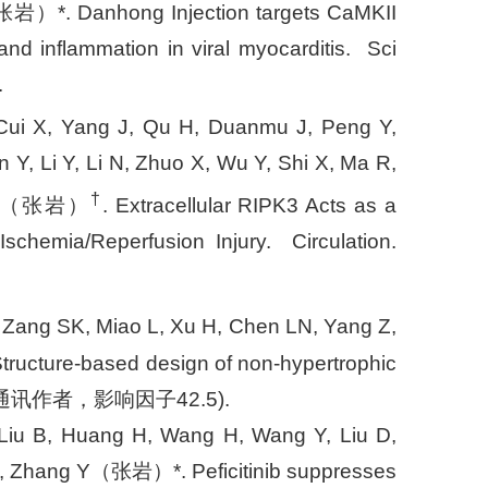
岩）*. Danhong Injection targets CaMKII
nd inflammation in viral myocarditis. Sci
.
 Cui X, Yang J, Qu H, Duanmu J, Peng Y,
n Y, Li Y, Li N, Zhuo X, Wu Y, Shi X, Ma R,
†
ng Y（张岩）
. Extracellular RIPK3 Acts as a
schemia/Reperfusion Injury. Circulation.
, Zang SK, Miao L, Xu H, Chen LN, Yang Z,
ucture-based design of non-hypertrophic
. (*共同通讯作者，影响因子42.5).
 Liu B, Huang H, Wang H, Wang Y, Liu D,
X*, Zhang Y（张岩）*. Peficitinib suppresses