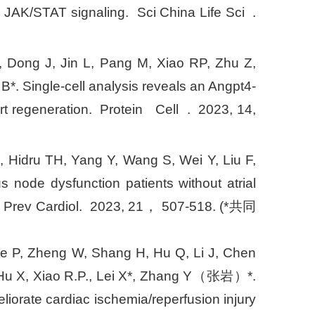
d JAK/STAT signaling. Sci China Life Sci .
, Dong J, Jin L, Pang M, Xiao RP, Zhu Z,
 Single-cell analysis reveals an Angpt4-
rt regeneration. Protein Cell . 2023, 14,
 Hidru TH, Yang Y, Wang S, Wei Y, Liu F,
s node dysfunction patients without atrial
ur J Prev Cardiol. 2023, 21， 507-518. (*共同
ie P, Zheng W, Shang H, Hu Q, Li J, Chen
F, Hu X, Xiao R.P., Lei X*, Zhang Y（张岩）*.
liorate cardiac ischemia/reperfusion injury