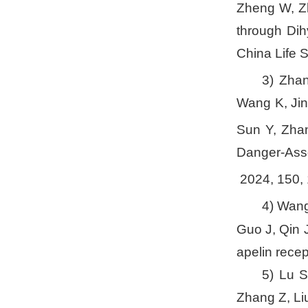
Zheng W, Z
through Dih
China Life
3) Zha
Wang K, Jin 
Sun Y, Zha
Danger-Asso
2024, 150, 
4) Wa
Guo J, Qin 
apelin rec
5) Lu 
Zhang Z, Li