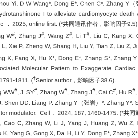
hou Yi, D W Wang*, Dong E*, Chen C*, Zhang Y（张
ydrotanshinone I to alleviate cardiomyocyte death a
 Sci . 2025, online first. (*共同通讯作者，影响因子9.5)
#
#
#
#
ng W
, Zhang J
, Wang Z
, Li T
, Liu C, Kang X,
L, Xie P, Zheng W, Shang H, Liu Y, Tian Z, Liu Z, Ji
ng K, Fang X, Hu X*, Dong E*, Zhang S*, Zha
ciated Molecular Pattern to Exaggerate Cardiac I
†
1791-1811. (
Senior author，影响因子38.6).
#
#
#
#
#
#
ng WW
, Ji SY
, Zhang W
, Zhang J
, Cai C
, Hu R
J, Shen DD, Liang P, Zhang Y（张岩）*, Zhang Y*. Str
eptor modulator. Cell . 2024, 187, 1460-1475
S, Cao C, Zhang W, Li J, Yang J, Huang Z, Wu Z,
u K, Yang G, Gong X, Dai H, Li Y, Dong E*, Zhang 