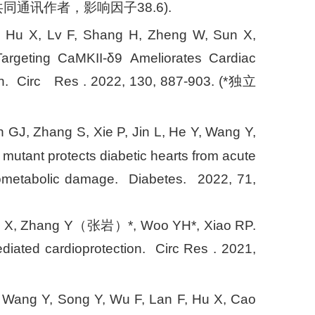
1168. (*共同通讯作者，影响因子38.6).
 J, Hu X, Lv F, Shang H, Zheng W, Sun X,
eting CaMKII-δ9 Ameliorates Cardiac
tion. Circ Res . 2022, 130, 887-903. (*独立
GJ, Zhang S, Xie P, Jin L, He Y, Wang Y,
tant protects diabetic hearts from acute
diometabolic damage. Diabetes. 2022, 71,
, Hu X, Zhang Y（张岩）*, Woo YH*, Xiao RP.
diated cardioprotection. Circ Res . 2021,
, Wang Y, Song Y, Wu F, Lan F, Hu X, Cao