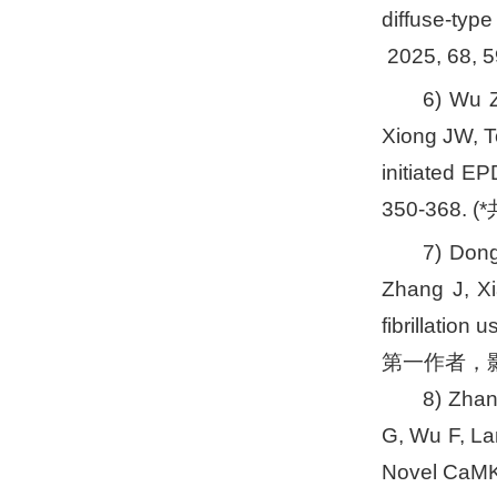
diffuse-typ
2025, 68
6) Wu 
Xiong JW, T
initiated E
350-368.
7) Don
Zhang J, Xi
fibrillatio
第一作者，影
8) Zhan
G, Wu F, La
Novel CaMKII