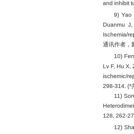
and inhibi
9) Yao
Duanmu J,
Ischemia/re
通讯作者，影响
10) Fe
Lv F, Hu X,
ischemic/re
298-314.
11) Son
Heterodimer
128, 262
12) Sh