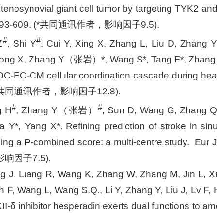
e tenosynovial giant cell tumor by targeting TYK2 an
, 593-609. (*共同通讯作者，影响因子9.5).
#
#
Z
, Shi Y
, Cui Y, Xing X, Zhang L, Liu D, Zhang Y
ong X, Zhang Y（张岩）*, Wang S*, Tang F*, Zhang B*.
PDC-EC-CM cellular coordination cascade during hea
 (*共同通讯作者，影响因子12.8).
#
#
g H
, Zhang Y（张岩）
, Sun D, Wang G, Zhang Q,
a Y*, Yang X*. Refining prediction of stroke in sinu
n using a P-combined score: a multi-centre study. E
响因子7.5).
g J, Liang R, Wang K, Zhang W, Zhang M, Jin L, X
n F, Wang L, Wang S.Q., Li Y, Zhang Y, Liu J, Lv 
-δ inhibitor hesperadin exerts dual functions to ame