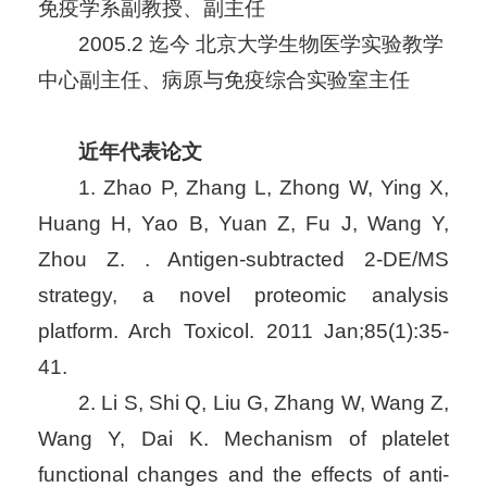
免疫学系副教授、副主任
2005.2 迄今 北京大学生物医学实验教学
中心副主任、病原与免疫综合实验室主任
近年代表论文
1. Zhao P, Zhang L, Zhong W, Ying X,
Huang H, Yao B, Yuan Z, Fu J, Wang Y,
Zhou Z. . Antigen-subtracted 2-DE/MS
strategy, a novel proteomic analysis
platform. Arch Toxicol. 2011 Jan;85(1):35-
41.
2. Li S, Shi Q, Liu G, Zhang W, Wang Z,
Wang Y, Dai K. Mechanism of platelet
functional changes and the effects of anti-