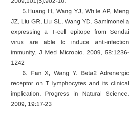
2009;101(5):902-10.
5.Huang H, Wang YJ, White AP, Meng
JZ, Liu GR, Liu SL, Wang YD. Samlmonella
expressing a T-cell epitope from Sendai
virus are able to induce anti-infection
immunity. J Med Microbio. 2009, 58:1236-
1242
6. Fan X, Wang Y. Beta2 Adrenergic
receptor on T lymphocytes and its clinical
implication. Progress in Natural Science.
2009, 19:17-23