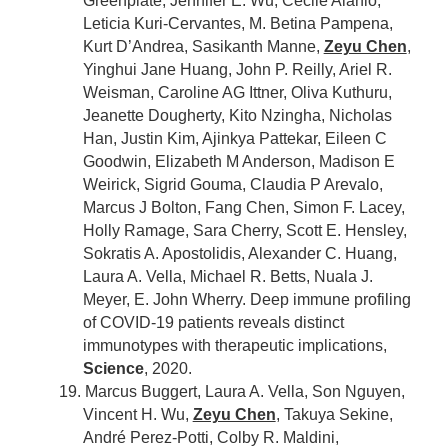
Greenplate, Jennifer E. Wu, Cécile Alanio,
Leticia Kuri-Cervantes, M. Betina Pampena,
Kurt D’Andrea, Sasikanth Manne,
Zeyu Chen
,
Yinghui Jane Huang, John P. Reilly, Ariel R.
Weisman, Caroline AG Ittner, Oliva Kuthuru,
Jeanette Dougherty, Kito Nzingha, Nicholas
Han, Justin Kim, Ajinkya Pattekar, Eileen C
Goodwin, Elizabeth M Anderson, Madison E
Weirick, Sigrid Gouma, Claudia P Arevalo,
Marcus J Bolton, Fang Chen, Simon F. Lacey,
Holly Ramage, Sara Cherry, Scott E. Hensley,
Sokratis A. Apostolidis, Alexander C. Huang,
Laura A. Vella, Michael R. Betts, Nuala J.
Meyer, E. John Wherry. Deep immune profiling
of COVID-19 patients reveals distinct
immunotypes with therapeutic implications,
Science
, 2020.
19. Marcus Buggert, Laura A. Vella, Son Nguyen,
Vincent H. Wu,
Zeyu Chen
, Takuya Sekine,
André Perez-Potti, Colby R. Maldini,