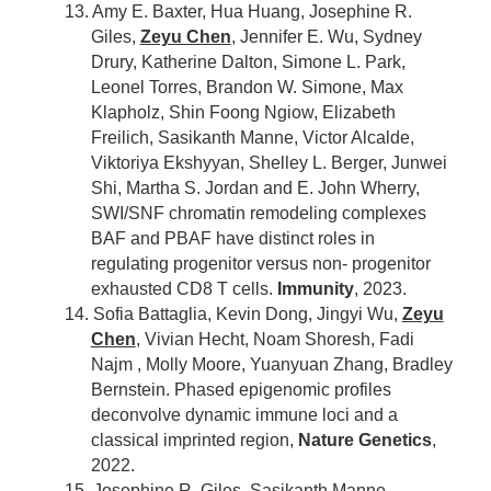
13. Amy E. Baxter, Hua Huang, Josephine R.
Giles,
Zeyu Chen
, Jennifer E. Wu, Sydney
Drury, Katherine Dalton, Simone L. Park,
Leonel Torres, Brandon W. Simone, Max
Klapholz, Shin Foong Ngiow, Elizabeth
Freilich, Sasikanth Manne, Victor Alcalde,
Viktoriya Ekshyyan, Shelley L. Berger, Junwei
Shi, Martha S. Jordan and E. John Wherry,
SWI/SNF chromatin remodeling complexes
BAF and PBAF have distinct roles in
regulating progenitor versus non- progenitor
exhausted CD8 T cells.
Immunity
, 2023.
14. Sofia Battaglia, Kevin Dong, Jingyi Wu,
Zeyu
Chen
, Vivian Hecht, Noam Shoresh, Fadi
Najm , Molly Moore, Yuanyuan Zhang, Bradley
Bernstein. Phased epigenomic profiles
deconvolve dynamic immune loci and a
classical imprinted region,
Nature Genetics
,
2022.
15. Josephine R. Giles, Sasikanth Manne,