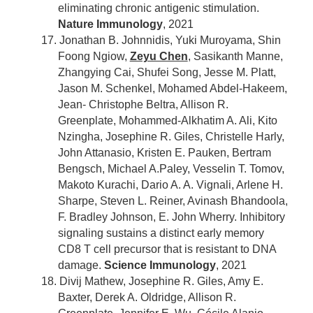
eliminating chronic antigenic stimulation.
Nature Immunology
, 2021
17. Jonathan B. Johnnidis, Yuki Muroyama, Shin
Foong Ngiow,
Zeyu Chen
, Sasikanth Manne,
Zhangying Cai, Shufei Song, Jesse M. Platt,
Jason M. Schenkel, Mohamed Abdel-Hakeem,
Jean- Christophe Beltra, Allison R.
Greenplate, Mohammed-Alkhatim A. Ali, Kito
Nzingha, Josephine R. Giles, Christelle Harly,
John Attanasio, Kristen E. Pauken, Bertram
Bengsch, Michael A.Paley, Vesselin T. Tomov,
Makoto Kurachi, Dario A. A. Vignali, Arlene H.
Sharpe, Steven L. Reiner, Avinash Bhandoola,
F. Bradley Johnson, E. John Wherry. Inhibitory
signaling sustains a distinct early memory
CD8 T cell precursor that is resistant to DNA
damage.
Science Immunology
, 2021
18. Divij Mathew, Josephine R. Giles, Amy E.
Baxter, Derek A. Oldridge, Allison R.