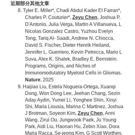
近期部分其他文章
8. Tyler E. Miller*, Chadi Abdul Kader El Farran*,
Charles P. Couturier*,
Zeyu Chen
, Joshua P.
D'Antonio, Julia Verga, Martin A Villanueva, L
Nicolas Gonzalez Castro, Yuzhou Evelyn
Tong, Tariq Al- Saadi, Andrew N. Chiocca,
David S. Fischer, Dieter Henrik Heiland,
Jennifer L. Guerriero, Kevin Petrecca, Mario L
Suva, Alex K. Shalek, Bradley E. Bernstein.
Programs, Origins, and Niches of
Immunomodulatory Myeloid Cells in Gliomas.
Nature
, 2025
9. Haijiao Liu, Estela Noguera-Ortega, Xuanqi
Dong, Won Dong Lee, Jeehan Chang, Sezin
Aday Aydin, Yumei Li, Yonghee Shin, Xinyi
Shi, Maria Liousia, Marina C Martinez, Joshua
J Brotman, Soyeon Kim,
Zeyu Chen
, Anni
Wang, Zirui Ou, Jungwook Paek, Ju Young
Park, Aidi Liu, Haonan Hu, Zebin Xiao, Dora
Maria Racca, Se-jeong Kim, G Scott Worthen,