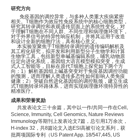
研究方向
免疫基因的调控异常，与多种人类重大疾病紧密
相关。T细胞作为效应性免疫系统中的核心细胞类型，
研究其转录调控和表观遗传层面上的系统性变化，对
于理解T细胞在不同人群、不同生理和病理微环境下，
对于外界信号的特异性响应机制，并将其运用于改造
和设计全新的细胞疗法，具有核心意义。
本实验室聚焦于T细胞转录调控的遗传编码解析及
其工程化研究，拟开发和利用新型分子生物学和计算
生物学工具，包括新型单碱基编辑系统，哺乳动物原
位定向进化系统，基因组大语言模型模拟突变，生成
式人工智能等，目标在原代T细胞上探究如下两个方
向：1）解析基因组上碱基突变对于免疫基因调控功能
的预测，进而理解人类遗传多态性如何影响人类免疫
健康；2）突破自然进化基因组的调控瓶颈，建立生成
式T细胞转录环路体系，进而实现病理微环境特异性的
精准医疗。
成果和荣誉奖励
共发表论文三十余篇，其中以一作/共同一作在
Cell,
Science, Immunity, Cell Genomics, Nature Reviews
Immunology
等期刊上发表论文7篇，总引用1万余次，
H-index 32，共8篇论文入选ESI高被引论文系列，获
批两项国际专利（
US Patent App. 18/547,445, US