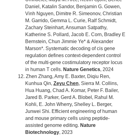
Daniel, Katalin Sandor, Benjamin G. Gowen,
Vinh Nguyen, Dimitre R. Simeonov, Christian
M. Garrido, Gemma L. Curie, Ralf Schmidt,
Zachary Steinhart, Ansuman Satpathy,
Katherine S. Pollard, Jacob E. Corn, Bradley E
Bernstein, Chun Jimmie Ye* & Alexander
Marson*. Systematic decoding of cis gene
regulation defines context-dependent control
of the multi-gene costimulatory receptor locus
in human T cells.
Nature Genetics
, 2024
12. Zhen Zhang, Amy E. Baxter, Diqiu Ren,
Kunhua Qin,
Zeyu Chen
, Sierra M. Collins,
Hua Huang, Chad A. Komar, Peter F. Bailer,
Jared B. Parker, Gerd A. Blobel, Rahul M.
Kohli, E. John Wherry, Shelley L. Berger,
Junwei Shi. Efficient engineering of human
and mouse primary cells using peptide-
assisted genome editing.
Nature
Biotechnology
, 2023