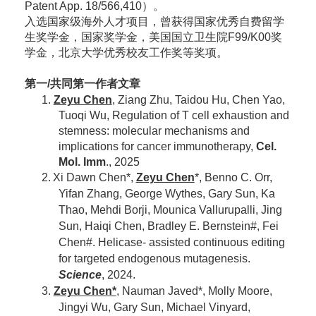
Patent App. 18/566,410
）。
入选国家级海外人才项目，曾获得国家优秀自费留学
生奖学金，国家奖学金，美国国立卫生院F99/K00奖
学金，北京大学优秀校友工作奖等奖项。
第一/共同第一作者文章
1.
Zeyu Chen
, Ziang Zhu, Taidou Hu, Chen Yao,
Tuoqi Wu, Regulation of T cell exhaustion and
stemness: molecular mechanisms and
implications for cancer immunotherapy,
Cel.
Mol. Imm
., 2025
2.
Xi Dawn Chen*,
Zeyu Chen
*, Benno C. Orr,
Yifan Zhang, George Wythes, Gary Sun, Ka
Thao, Mehdi Borji, Mounica Vallurupalli, Jing
Sun, Haiqi Chen, Bradley E. Bernstein#, Fei
Chen#. Helicase- assisted continuous editing
for targeted endogenous mutagenesis.
Science
, 2024.
3.
Zeyu Chen*
, Nauman Javed*, Molly Moore,
Jingyi Wu, Gary Sun, Michael Vinyard,