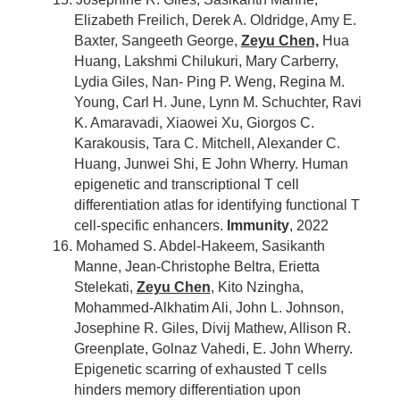
Elizabeth Freilich, Derek A. Oldridge, Amy E.
Baxter, Sangeeth George,
Zeyu Chen,
Hua
Huang, Lakshmi Chilukuri, Mary Carberry,
Lydia Giles, Nan- Ping P. Weng, Regina M.
Young, Carl H. June, Lynn M. Schuchter, Ravi
K. Amaravadi, Xiaowei Xu, Giorgos C.
Karakousis, Tara C. Mitchell, Alexander C.
Huang, Junwei Shi, E John Wherry. Human
epigenetic and transcriptional T cell
differentiation atlas for identifying functional T
cell-specific enhancers.
Immunity
, 2022
16. Mohamed S. Abdel-Hakeem, Sasikanth
Manne, Jean-Christophe Beltra, Erietta
Stelekati,
Zeyu Chen
, Kito Nzingha,
Mohammed-Alkhatim Ali, John L. Johnson,
Josephine R. Giles, Divij Mathew, Allison R.
Greenplate, Golnaz Vahedi, E. John Wherry.
Epigenetic scarring of exhausted T cells
hinders memory differentiation upon