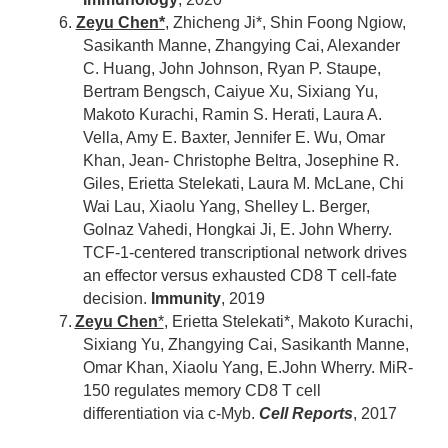
6.
Zeyu Chen*
, Zhicheng Ji*, Shin Foong Ngiow,
Sasikanth Manne, Zhangying Cai, Alexander
C. Huang, John Johnson, Ryan P. Staupe,
Bertram Bengsch, Caiyue Xu, Sixiang Yu,
Makoto Kurachi, Ramin S. Herati, Laura A.
Vella, Amy E. Baxter, Jennifer E. Wu, Omar
Khan, Jean- Christophe Beltra, Josephine R.
Giles, Erietta Stelekati, Laura M. McLane, Chi
Wai Lau, Xiaolu Yang, Shelley L. Berger,
Golnaz Vahedi, Hongkai Ji, E. John Wherry.
TCF-1-centered transcriptional network drives
an effector versus exhausted CD8 T cell-fate
decision.
Immunity
, 2019
7.
Zeyu Chen
*
, Erietta Stelekati*, Makoto Kurachi,
Sixiang Yu, Zhangying Cai, Sasikanth Manne,
Omar Khan, Xiaolu Yang, E.John Wherry. MiR-
150 regulates memory CD8 T cell
differentiation via c-Myb.
Cell Reports
, 2017