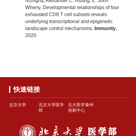
Nzingha, Alexander C. Huang, E. John
Wherry. Developmental relationships of four
exhausted CD8 T cell subsets reveals
underlying transcriptional and epigenetic
landscape control mechanisms.
Immunity
,
2020.
快速链接
北京大学
北京大学医学
北大医学泰州
部
创新中心