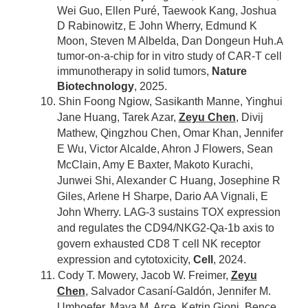
Wei Guo, Ellen Puré, Taewook Kang, Joshua
D Rabinowitz, E John Wherry, Edmund K
Moon, Steven M Albelda, Dan Dongeun Huh.
A
tumor-on-a-chip for in vitro study of CAR-T cell
immunotherapy in solid tumors,
Nature
Biotechnology
, 2025.
10. Shin Foong Ngiow, Sasikanth Manne, Yinghui
Jane Huang, Tarek Azar,
Zeyu Chen
, Divij
Mathew, Qingzhou Chen, Omar Khan, Jennifer
E Wu, Victor Alcalde, Ahron J Flowers, Sean
McClain, Amy E Baxter, Makoto Kurachi,
Junwei Shi, Alexander C Huang, Josephine R
Giles, Arlene H Sharpe, Dario AA Vignali, E
John Wherry. LAG-3 sustains TOX expression
and regulates the CD94/NKG2-Qa-1b axis to
govern exhausted CD8 T cell NK receptor
expression and cytotoxicity,
Cell
, 2024.
11. Cody T. Mowery, Jacob W. Freimer,
Zeyu
Chen
, Salvador Casaní-Galdón, Jennifer M.
Umhoefer, Maya M. Arce, Ketrin Gjoni, Bence