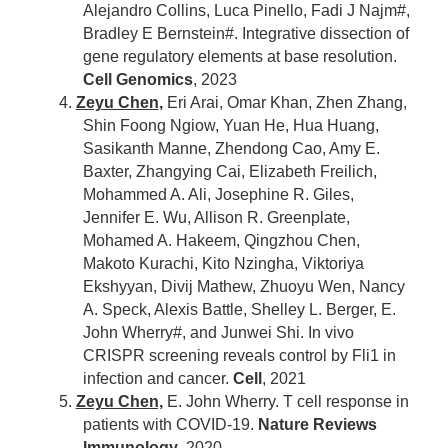
Alejandro Collins, Luca Pinello, Fadi J Najm#,
Bradley E Bernstein#. Integrative dissection of
gene regulatory elements at base resolution.
Cell Genomics
, 2023
4.
Zeyu Chen
,
Eri Arai, Omar Khan, Zhen Zhang,
Shin Foong Ngiow, Yuan He, Hua Huang,
Sasikanth Manne, Zhendong Cao, Amy E.
Baxter, Zhangying Cai, Elizabeth Freilich,
Mohammed A. Ali, Josephine R. Giles,
Jennifer E. Wu, Allison R. Greenplate,
Mohamed A. Hakeem, Qingzhou Chen,
Makoto Kurachi, Kito Nzingha, Viktoriya
Ekshyyan, Divij Mathew, Zhuoyu Wen, Nancy
A. Speck, Alexis Battle, Shelley L. Berger, E.
John Wherry#, and Junwei Shi. In vivo
CRISPR screening reveals control by Fli1 in
infection and cancer.
Cell
, 2021
5.
Zeyu Chen,
E. John Wherry. T cell response in
patients with COVID-19.
Nature Reviews
Immunology
, 2020