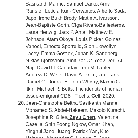
Sasikanth Manne, Samuel Darko, Amy
Ransier, Leticia Kuri- Cervantes, Alberto Sada
Japp, Irene Bukh Brody, Martin A. Ivarsson,
Jean-Baptiste Gorin, Olga Rivera-Ballesteros,
Laura Hertwig, Jack P. Antel, Matthew E.
Johnson, Afam Okoye, Louis Picker, Golnaz
Vahedi, Ernesto Sparrelid, Sian Llewellyn-
Lacey, Emma Gostick, Johan K. Sandberg,
Niklas Björkström, Amit Bar-Or, Yoav Dori, Ali
Naji, David H. Canaday, Terri M. Laufer,
Andrew D. Wells, David A. Price, Ian Frank,
Daniel C. Douek, E. John Wherry, Maxim G.
Itkin, Michael R. Betts. The identity of human
tissue-emigrant CD8+ T cells,
Cell
, 2020.
20. Jean-Christophe Beltra, Sasikanth Manne,
Mohamed S. Abdel-Hakeem, Makoto Kurachi,
Josephine R. Giles,
Zeyu Chen
, Valentina
Casella, Shin Foong Ngiow, Omar Khan,
Yinghui Jane Huang, Patrick Yan, Kito