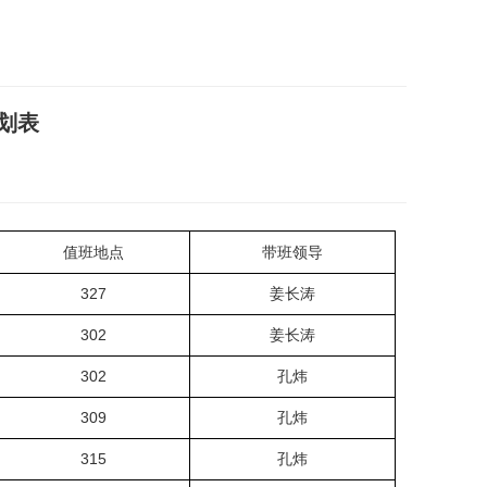
划表
值班地点
带班领导
327
姜长涛
302
姜长涛
302
孔炜
309
孔炜
315
孔炜