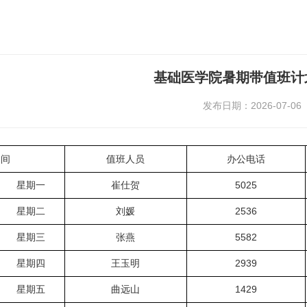
基础医学院暑期带值班计
发布日期：2026-07-06
 间
值班人员
办公电话
星期一
崔仕贺
5025
星期二
刘媛
2536
星期三
张燕
5582
星期四
王玉明
2939
星期五
曲远山
1429